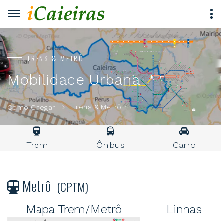
TRENS & METRÔ
Mobilidade Urbana
Trens & Metrô
Como Chegar
Trem
Ônibus
Carro
Metrô
(CPTM)
Mapa Trem/Metrô
Linhas