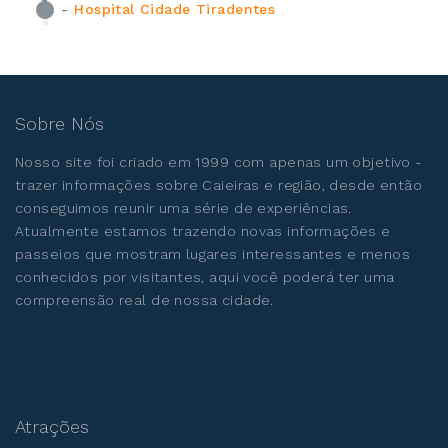
-
Hospital Cidade Tiradentes
Sobre Nós
Nosso site foi criado em 1999 com apenas um objetivo -
trazer informações sobre Caieiras e região, desde então
conseguimos reunir uma série de experiências.
Atualmente estamos trazendo novas informações e
passeios que mostram lugares interessantes e menos
conhecidos por visitantes, aqui você poderá ter uma
compreensão real de nossa cidade.
Atrações