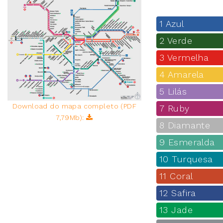
1 Azul
2 Verde
3 Vermelha
4 Amarela
5 Lilás
Download do mapa completo (PDF
7 Ruby
7,79Mb):
8 Diamante
9 Esmeralda
10 Turquesa
11 Coral
12 Safira
13 Jade