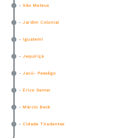
-
São Mateus
-
Jardim Colonial
-
Iguatemi
-
Jequiriçá
-
Jacú- Pessêgo
-
Érico Semer
-
Márcio Beck
-
Cidade Tiradentes