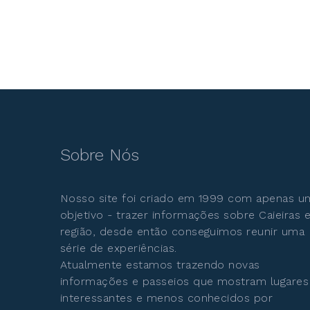
Sobre Nós
Nosso site foi criado em 1999 com apenas u
objetivo - trazer informações sobre Caieiras 
região, desde então conseguimos reunir uma
série de experiências.
Atualmente estamos trazendo novas
informações e passeios que mostram lugares
interessantes e menos conhecidos por