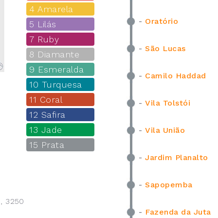
4 Amarela
-
Oratório
5 Lilás
7 Ruby
-
São Lucas
8 Diamante
9 Esmeralda
-
Camilo Haddad
:
10 Turquesa
11 Coral
-
Vila Tolstói
12 Safira
13 Jade
-
Vila União
15 Prata
-
Jardim Planalto
-
Sapopemba
o, 3250
-
Fazenda da Juta