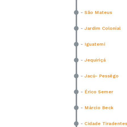
-
São Mateus
-
Jardim Colonial
-
Iguatemi
-
Jequiriçá
-
Jacú- Pessêgo
-
Érico Semer
-
Márcio Beck
-
Cidade Tiradente