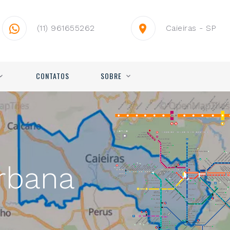
(11) 961655262
Caieiras - SP
CONTATOS
SOBRE
rbana