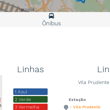
Ônibus
Linhas
Lin
Vila Prudent
1 Azul
2 Verde
Estação
3 Vermelha
-
Vila Prudente