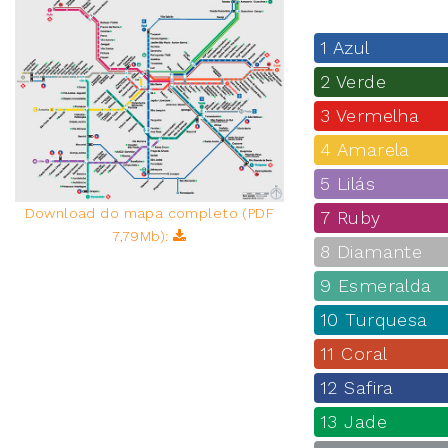
1 Azul
2 Verde
3 Vermelha
4 Amarela
5 Lilás
Download do mapa completo (PDF
7 Ruby
7,79Mb):
8 Diamante
9 Esmeralda
10 Turquesa
11 Coral
12 Safira
13 Jade