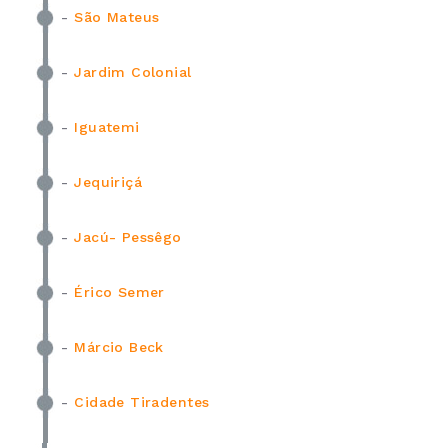
-
São Mateus
-
Jardim Colonial
-
Iguatemi
-
Jequiriçá
-
Jacú- Pessêgo
-
Érico Semer
-
Márcio Beck
-
Cidade Tiradentes