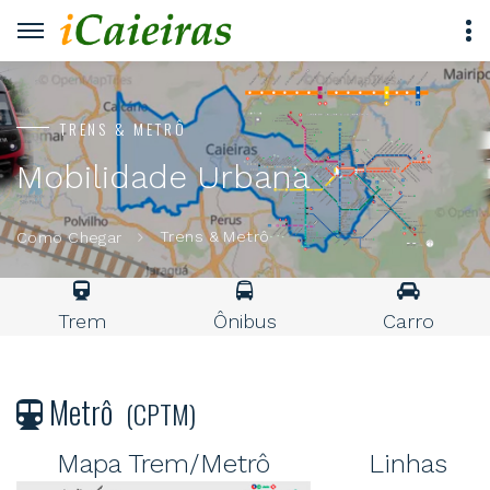
TRENS & METRÔ
Mobilidade Urbana
Trens & Metrô
Como Chegar
Trem
Ônibus
Carro
Metrô
(CPTM)
Mapa Trem/Metrô
Linhas