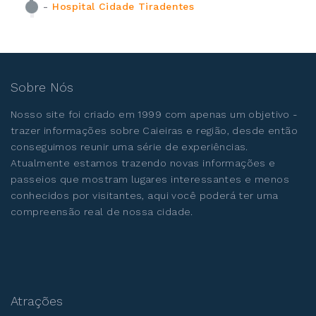
-
Hospital Cidade Tiradentes
Sobre Nós
Nosso site foi criado em 1999 com apenas um objetivo -
trazer informações sobre Caieiras e região, desde então
conseguimos reunir uma série de experiências.
Atualmente estamos trazendo novas informações e
passeios que mostram lugares interessantes e menos
conhecidos por visitantes, aqui você poderá ter uma
compreensão real de nossa cidade.
Atrações