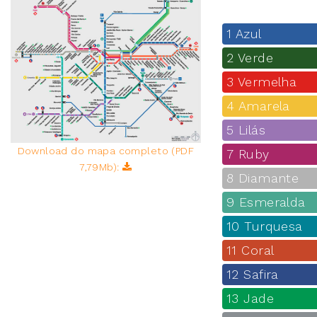
1 Azul
2 Verde
3 Vermelha
4 Amarela
5 Lilás
Download do mapa completo (PDF
7 Ruby
7,79Mb):
8 Diamante
9 Esmeralda
10 Turquesa
11 Coral
12 Safira
13 Jade