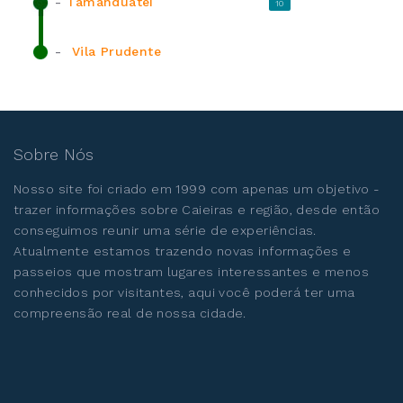
-
Tamanduateí
10
-
Vila Prudente
Sobre Nós
Nosso site foi criado em 1999 com apenas um objetivo -
trazer informações sobre Caieiras e região, desde então
conseguimos reunir uma série de experiências.
Atualmente estamos trazendo novas informações e
passeios que mostram lugares interessantes e menos
conhecidos por visitantes, aqui você poderá ter uma
compreensão real de nossa cidade.