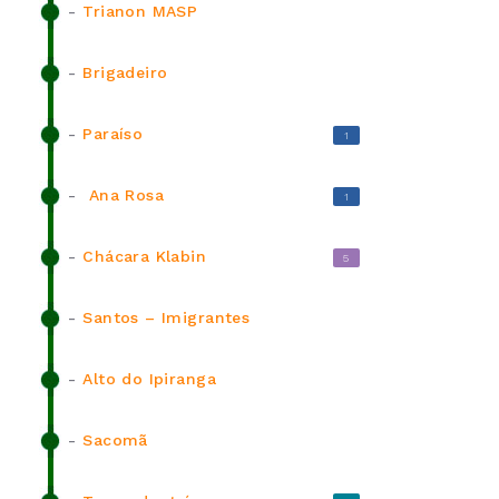
-
Trianon MASP
-
Brigadeiro
-
Paraíso
1
-
Ana Rosa
1
-
Chácara Klabin
5
-
Santos – Imigrantes
-
Alto do Ipiranga
-
Sacomã