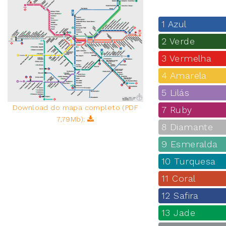
1 Azul
2 Verde
3 Vermelha
4 Amarela
5 Lilás
Download do mapa completo (PDF
7 Ruby
7,79Mb):
8 Diamante
9 Esmeralda
10 Turquesa
11 Coral
12 Safira
13 Jade