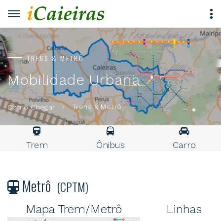
TRENS & METRÔ
Mobilidade Urbana
Trens & Metrô
Como Chegar
Trem
Ônibus
Carro
Metrô
(CPTM)
Mapa Trem/Metrô
Linhas